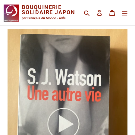
Passer
BOUQUINERIE
au
SOLIDAIRE JAPON
Rechercher
Se connecter
Panier
contenu
par Français du Monde - adfe