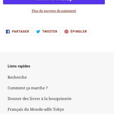
Plus de moyens de paiement
Ajout
d'un
produit
PARTAGER
TWEETER
ÉPINGLER
PARTAGER
TWEETER
ÉPINGLER
SUR
SUR
SUR
à
FACEBOOK
TWITTER
PINTEREST
votre
panier
Liens rapides
Recherche
Comment ça marche ?
Donner des livres à la bouquinerie
Français du Monde-adfe Tokyo