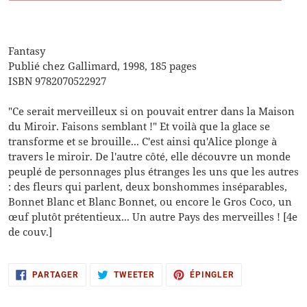
Ajout
d'un
produit
Fantasy
à
Publié chez Gallimard, 1998, 185 pages
votre
ISBN 9782070522927
panier
"Ce serait merveilleux si on pouvait entrer dans la Maison
du Miroir. Faisons semblant !" Et voilà que la glace se
transforme et se brouille... C'est ainsi qu'Alice plonge à
travers le miroir. De l'autre côté, elle découvre un monde
peuplé de personnages plus étranges les uns que les autres
: des fleurs qui parlent, deux bonshommes inséparables,
Bonnet Blanc et Blanc Bonnet, ou encore le Gros Coco, un
œuf plutôt prétentieux... Un autre Pays des merveilles ! [4e
de couv.]
PARTAGER
TWEETER
ÉPINGLER
PARTAGER
TWEETER
ÉPINGLER
SUR
SUR
SUR
FACEBOOK
TWITTER
PINTEREST