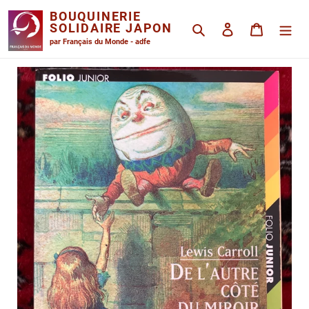
Passer
BOUQUINERIE
au
SOLIDAIRE JAPON
Rechercher
Se connecter
Panier
contenu
par Français du Monde - adfe