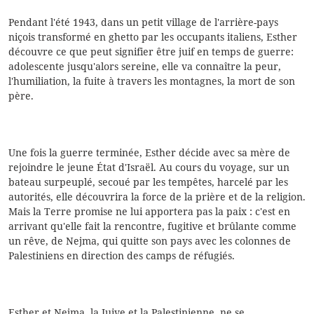
panier
Pendant l'été 1943, dans un petit village de l'arrière-pays
niçois transformé en ghetto par les occupants italiens, Esther
découvre ce que peut signifier être juif en temps de guerre:
adolescente jusqu'alors sereine, elle va connaître la peur,
l'humiliation, la fuite à travers les montagnes, la mort de son
père.
Une fois la guerre terminée, Esther décide avec sa mère de
rejoindre le jeune État d'Israël. Au cours du voyage, sur un
bateau surpeuplé, secoué par les tempêtes, harcelé par les
autorités, elle découvrira la force de la prière et de la religion.
Mais la Terre promise ne lui apportera pas la paix : c'est en
arrivant qu'elle fait la rencontre, fugitive et brûlante comme
un rêve, de Nejma, qui quitte son pays avec les colonnes de
Palestiniens en direction des camps de réfugiés.
Esther et Nejma, la Juive et la Palestinienne, ne se