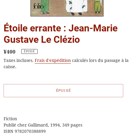
Étoile errante : Jean-Marie
Gustave Le Clézio
Prix
¥400
ÉPUISÉ
normal
Taxes incluses.
Frais d'expédition
calculés lors du passage à la
caisse.
ÉPUISÉ
Ajout
d'un
produit
Fiction
à
Publié chez Gallimard, 1994, 349 pages
votre
ISBN 9782070388899