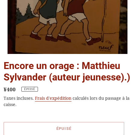
Encore un orage : Matthieu
Sylvander (auteur jeunesse).)
Prix
¥400
ÉPUISÉ
normal
Taxes incluses.
Frais d'expédition
calculés lors du passage à la
caisse.
ÉPUISÉ