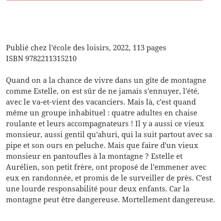
Ajout
d'un
produit
à
Publié chez l'école des loisirs, 2022, 113 pages
votre
ISBN 9782211315210
panier
Quand on a la chance de vivre dans un gîte de montagne
comme Estelle, on est sûr de ne jamais s'ennuyer, l'été,
avec le va-et-vient des vacanciers. Mais là, c'est quand
même un groupe inhabituel : quatre adultes en chaise
roulante et leurs accompagnateurs ! Il y a aussi ce vieux
monsieur, aussi gentil qu'ahuri, qui la suit partout avec sa
pipe et son ours en peluche. Mais que faire d'un vieux
monsieur en pantoufles à la montagne ? Estelle et
Aurélien, son petit frère, ont proposé de l'emmener avec
eux en randonnée, et promis de le surveiller de près. C'est
une lourde responsabilité pour deux enfants. Car la
montagne peut être dangereuse. Mortellement dangereuse.