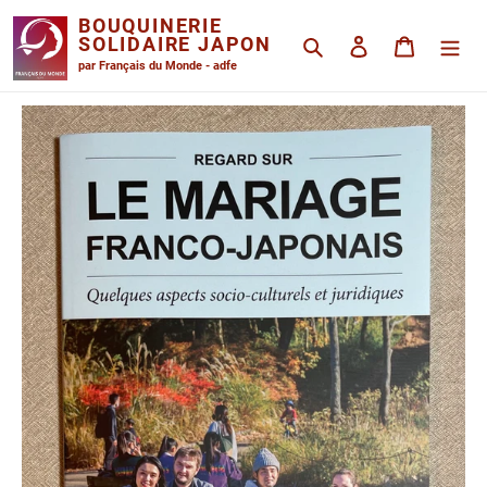
Passer
BOUQUINERIE
au
SOLIDAIRE JAPON
Rechercher
Se connecter
Panier
contenu
par Français du Monde - adfe