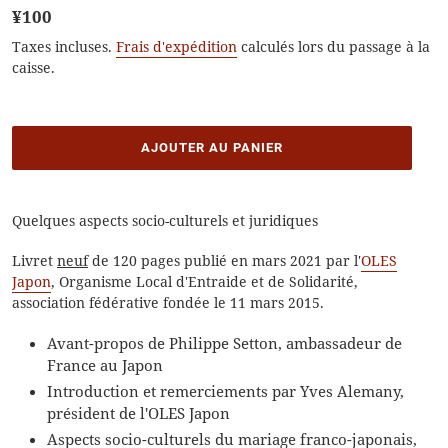
Prix
¥100
normal
Taxes incluses.
Frais d'expédition
calculés lors du passage à la
caisse.
AJOUTER AU PANIER
Ajout
d'un
Quelques aspects socio-culturels et juridiques
produit
Livret
neuf
de 120 pages publié en mars 2021 par l'
OLES
à
Japon
, Organisme Local d'Entraide et de Solidarité,
votre
association fédérative fondée le 11 mars 2015.
panier
Avant-propos de Philippe Setton, ambassadeur de
France au Japon
Introduction et remerciements par Yves Alemany,
président de l'OLES Japon
Aspects socio-culturels du mariage franco-japonais,